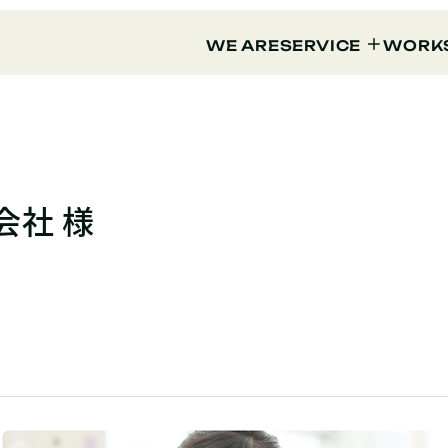
WE ARE
SERVICE
WORK
会社 様